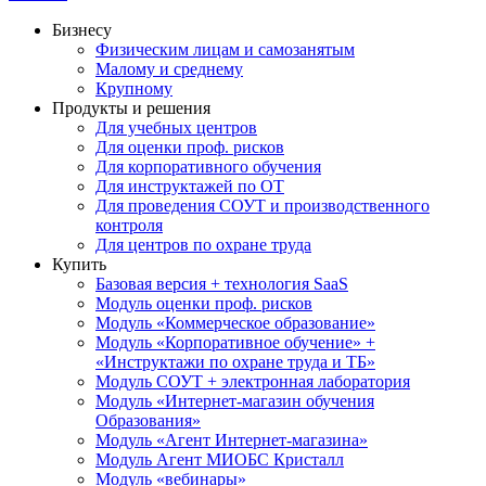
Бизнесу
Физическим лицам и самозанятым
Малому и среднему
Крупному
Продукты и решения
Для учебных центров
Для оценки проф. рисков
Для корпоративного обучения
Для инструктажей по ОТ
Для проведения СОУТ и производственного
контроля
Для центров по охране труда
Купить
Базовая версия + технология SaaS
Модуль оценки проф. рисков
Модуль «Коммерческое образование»
Модуль «Корпоративное обучение» +
«Инструктажи по охране труда и ТБ»
Модуль СОУТ + электронная лаборатория
Модуль «Интернет-магазин обучения
Образования»
Модуль «Агент Интернет-магазина»
Модуль Агент МИОБС Кристалл
Модуль «вебинары»