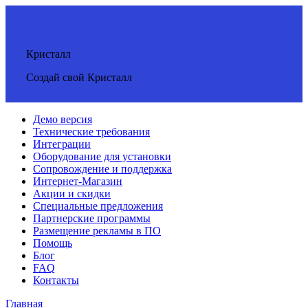
Кристалл
Создай свой Кристалл
Демо версия
Технические требования
Интеграции
Оборудование для установки
Сопровождение и поддержка
Интернет-Магазин
Акции и скидки
Специальные предложения
Партнерские программы
Размещение рекламы в ПО
Помощь
Блог
FAQ
Контакты
Главная