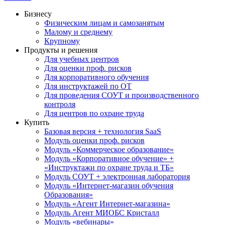
Бизнесу
Физическим лицам и самозанятым
Малому и среднему
Крупному
Продукты и решения
Для учебных центров
Для оценки проф. рисков
Для корпоративного обучения
Для инструктажей по ОТ
Для проведения СОУТ и производственного
контроля
Для центров по охране труда
Купить
Базовая версия + технология SaaS
Модуль оценки проф. рисков
Модуль «Коммерческое образование»
Модуль «Корпоративное обучение» +
«Инструктажи по охране труда и ТБ»
Модуль СОУТ + электронная лаборатория
Модуль «Интернет-магазин обучения
Образования»
Модуль «Агент Интернет-магазина»
Модуль Агент МИОБС Кристалл
Модуль «вебинары»