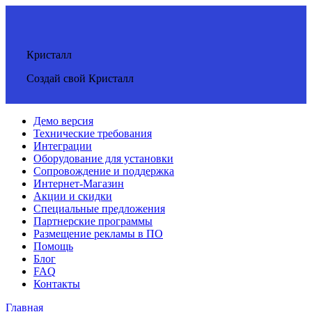
Кристалл
Создай свой Кристалл
Демо версия
Технические требования
Интеграции
Оборудование для установки
Сопровождение и поддержка
Интернет-Магазин
Акции и скидки
Специальные предложения
Партнерские программы
Размещение рекламы в ПО
Помощь
Блог
FAQ
Контакты
Главная