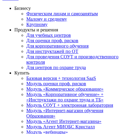
Бизнесу
Физическим лицам и самозанятым
Малому и среднему
Крупному
Продукты и решения
Для учебных центров
Для оценки проф. рисков
Для корпоративного обучения
Для инструктажей по ОТ
Для проведения СОУТ и производственного
контроля
Для центров по охране труда
Купить
Базовая версия + технология SaaS
Модуль оценки проф. рисков
Модуль «Коммерческое образование»
Модуль «Корпоративное обучение» +
«Инструктажи по охране труда и ТБ»
Модуль СОУТ + электронная лаборатория
Модуль «Интернет-магазин обучения
Образования»
Модуль «Агент Интернет-магазина»
Модуль Агент МИОБС Кристалл
Модуль «вебинары»