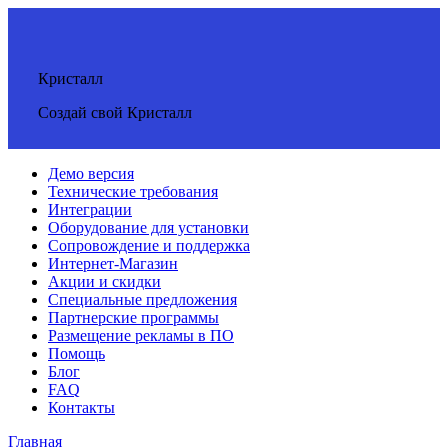
Кристалл
Создай свой Кристалл
Демо версия
Технические требования
Интеграции
Оборудование для установки
Сопровождение и поддержка
Интернет-Магазин
Акции и скидки
Специальные предложения
Партнерские программы
Размещение рекламы в ПО
Помощь
Блог
FAQ
Контакты
Главная