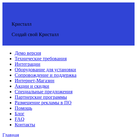
Кристалл
Создай свой Кристалл
Демо версия
Технические требования
Интеграции
Оборудование для установки
Сопровождение и поддержка
Интернет-Магазин
Акции и скидки
Специальные предложения
Партнерские программы
Размещение рекламы в ПО
Помощь
Блог
FAQ
Контакты
Главная