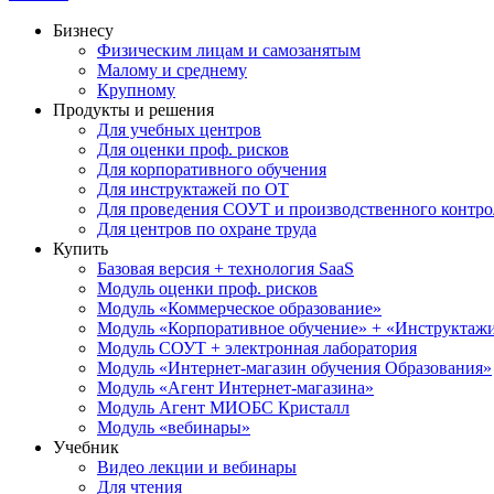
Бизнесу
Физическим лицам и самозанятым
Малому и среднему
Крупному
Продукты и решения
Для учебных центров
Для оценки проф. рисков
Для корпоративного обучения
Для инструктажей по ОТ
Для проведения СОУТ и производственного контро
Для центров по охране труда
Купить
Базовая версия + технология SaaS
Модуль оценки проф. рисков
Модуль «Коммерческое образование»
Модуль «Корпоративное обучение» + «Инструктажи 
Модуль СОУТ + электронная лаборатория
Модуль «Интернет-магазин обучения Образования»
Модуль «Агент Интернет-магазина»
Модуль Агент МИОБС Кристалл
Модуль «вебинары»
Учебник
Видео лекции и вебинары
Для чтения