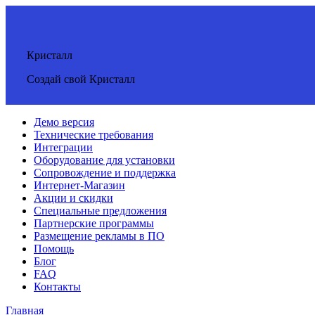
Кристалл
Создай свой Кристалл
Демо версия
Технические требования
Интеграции
Оборудование для установки
Сопровождение и поддержка
Интернет-Магазин
Акции и скидки
Специальные предложения
Партнерские программы
Размещение рекламы в ПО
Помощь
Блог
FAQ
Контакты
Главная