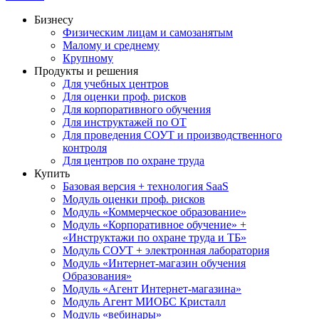
Бизнесу
Физическим лицам и самозанятым
Малому и среднему
Крупному
Продукты и решения
Для учебных центров
Для оценки проф. рисков
Для корпоративного обучения
Для инструктажей по ОТ
Для проведения СОУТ и производственного
контроля
Для центров по охране труда
Купить
Базовая версия + технология SaaS
Модуль оценки проф. рисков
Модуль «Коммерческое образование»
Модуль «Корпоративное обучение» +
«Инструктажи по охране труда и ТБ»
Модуль СОУТ + электронная лаборатория
Модуль «Интернет-магазин обучения
Образования»
Модуль «Агент Интернет-магазина»
Модуль Агент МИОБС Кристалл
Модуль «вебинары»