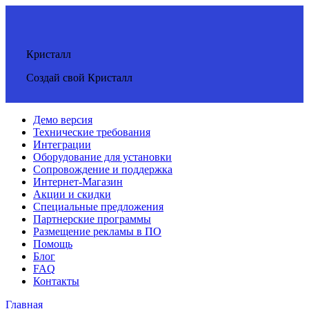
Кристалл
Создай свой Кристалл
Демо версия
Технические требования
Интеграции
Оборудование для установки
Сопровождение и поддержка
Интернет-Магазин
Акции и скидки
Специальные предложения
Партнерские программы
Размещение рекламы в ПО
Помощь
Блог
FAQ
Контакты
Главная