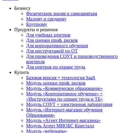
Бизнесу
Физическим лицам и самозанятым
Малому и среднему
Крупному
Продукты и решения
Для учебных центров
Для оценки проф. рисков
Для корпоративного обучения
Для инструктажей по ОТ
Для проведения СОУТ и производственного
контроля
Для центров по охране труда
Купить
Базовая версия + технология SaaS
Модуль оценки проф. рисков
Модуль «Коммерческое образование»
Модуль «Корпоративное обучение» +
«Инструктажи по охране труда и ТБ»
Модуль СОУТ + электронная лаборатория
Модуль «Интернет-магазин обучения
Образования»
Модуль «Агент Интернет-магазина»
Модуль Агент МИОБС Кристалл
Модуль «вебинары»