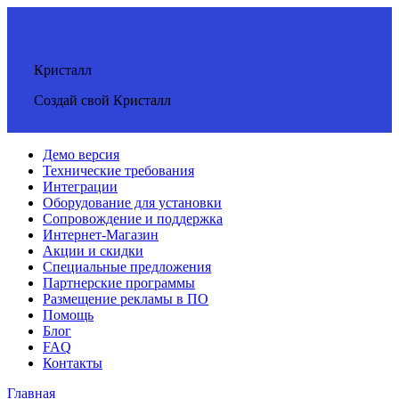
Кристалл
Создай свой Кристалл
Демо версия
Технические требования
Интеграции
Оборудование для установки
Сопровождение и поддержка
Интернет-Магазин
Акции и скидки
Специальные предложения
Партнерские программы
Размещение рекламы в ПО
Помощь
Блог
FAQ
Контакты
Главная