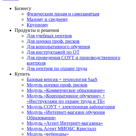
Бизнесу
Физическим лицам и самозанятым
Малому и среднему
Крупному
Продукты и решения
Для учебных центров
Для оценки проф. рисков
Для корпоративного обучения
Для инструктажей по ОТ
Для проведения СОУТ и производственного
контроля
Для центров по охране труда
Купить
Базовая версия + технология SaaS
Модуль оценки проф. рисков
Модуль «Коммерческое образование»
Модуль «Корпоративное обучение» +
«Инструктажи по охране труда и ТБ»
Модуль СОУТ + электронная лаборатория
Модуль «Интернет-магазин обучения
Образования»
Модуль «Агент Интернет-магазина»
Модуль Агент МИОБС Кристалл
Модуль «вебинары»