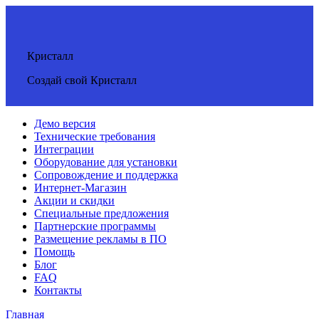
Кристалл
Создай свой Кристалл
Демо версия
Технические требования
Интеграции
Оборудование для установки
Сопровождение и поддержка
Интернет-Магазин
Акции и скидки
Специальные предложения
Партнерские программы
Размещение рекламы в ПО
Помощь
Блог
FAQ
Контакты
Главная