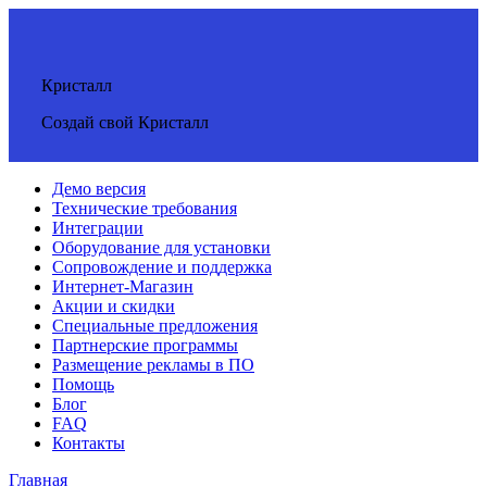
Кристалл
Создай свой Кристалл
Демо версия
Технические требования
Интеграции
Оборудование для установки
Сопровождение и поддержка
Интернет-Магазин
Акции и скидки
Специальные предложения
Партнерские программы
Размещение рекламы в ПО
Помощь
Блог
FAQ
Контакты
Главная