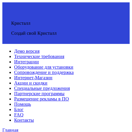
Кристалл
Создай свой Кристалл
Демо версия
Технические требования
Интеграции
Оборудование для установки
Сопровождение и поддержка
Интернет-Магазин
Акции и скидки
Специальные предложения
Партнерские программы
Размещение рекламы в ПО
Помощь
Блог
FAQ
Контакты
Главная