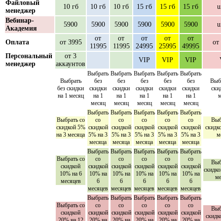
Файловый
10 гб
10 гб
10 гб
15 гб
15 гб
15 гб
u
менеджер
Вебинар-
5900
5900
5900
5900
5900
5900
u
Академия
от
от
от
от
от
Оплата
от 3995
от
11995
11995
24995
25995
49995
Персональный
от 3
VIP
VIP
VIP
менеджер
аккаунтов
Выбрать
Выбрать
Выбрать
Выбрать
Выбрать
Выбрать
без
без
без
без
без
Выб
без скидки
скидки
скидки
скидки
скидки
скидки
ски
на 1 месяц
на 1
на 1
на 1
на 1
на 1
м
месяц
месяц
месяц
месяц
месяц
Выбрать
Выбрать
Выбрать
Выбрать
Выбрать
Выбрать со
со
со
со
со
со
Выб
скидкой 5%
скидкой
скидкой
скидкой
скидкой
скидкой
скидк
на 3 месяца
5% на 3
5% на 3
5% на 3
5% на 3
5% на 3
м
месяца
месяца
месяца
месяца
месяца
Выбрать
Выбрать
Выбрать
Выбрать
Выбрать
Выбрать со
со
со
со
со
со
Выб
скидкой
скидкой
скидкой
скидкой
скидкой
скидкой
скидко
10% на 6
10% на
10% на
10% на
10% на
10% на
ме
месяцев
6
6
6
6
6
месяцев
месяцев
месяцев
месяцев
месяцев
Выбрать
Выбрать
Выбрать
Выбрать
Выбрать
Выбрать со
со
со
со
со
со
Выб
скидкой
скидкой
скидкой
скидкой
скидкой
скидкой
скидк
20% на 12
20% на
20% на
20% на
20% на
20% на