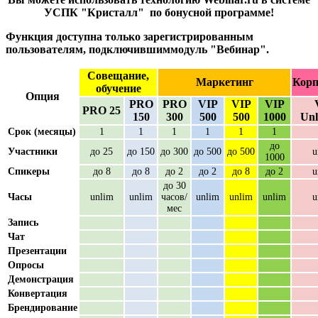
УСПК "Кристалл" по бонусной программе!
Функция доступна только зарегистрированным
пользователям, подключившиммодуль "Вебинар".
Совещание,
Маркетинг
Корп
обучение
Опция
PRO
PRO
VIP
VIP
VIP
PRO 25
150
300
500
500
1000
Unl
Срок (месяцы)
1
1
1
1
1
1
до
Участники
до 25
до 150
до 300
до 500
до 500
u
1000
Спикеры
до 8
до 8
до 2
до 2
до 8
до 2
u
до 30
Часы
unlim
unlim
часов/
unlim
unlim
unlim
u
мес
Запись
Чат
Презентации
Опросы
Демонстрация
Конвертация
Брендирование