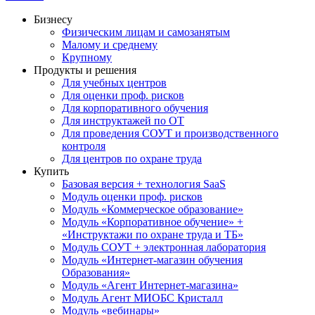
Бизнесу
Физическим лицам и самозанятым
Малому и среднему
Крупному
Продукты и решения
Для учебных центров
Для оценки проф. рисков
Для корпоративного обучения
Для инструктажей по ОТ
Для проведения СОУТ и производственного
контроля
Для центров по охране труда
Купить
Базовая версия + технология SaaS
Модуль оценки проф. рисков
Модуль «Коммерческое образование»
Модуль «Корпоративное обучение» +
«Инструктажи по охране труда и ТБ»
Модуль СОУТ + электронная лаборатория
Модуль «Интернет-магазин обучения
Образования»
Модуль «Агент Интернет-магазина»
Модуль Агент МИОБС Кристалл
Модуль «вебинары»