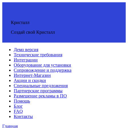
Кристалл
Создай свой Кристалл
Демо версия
Технические требования
Интеграции
Оборудование для установки
Сопровождение и поддержка
Интернет-Магазин
Акции и скидки
Специальные предложения
Партнерские программы
Размещение рекламы в ПО
Помощь
Блог
FAQ
Контакты
Главная