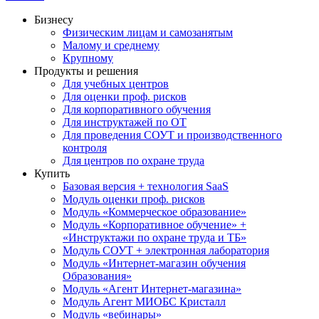
Бизнесу
Физическим лицам и самозанятым
Малому и среднему
Крупному
Продукты и решения
Для учебных центров
Для оценки проф. рисков
Для корпоративного обучения
Для инструктажей по ОТ
Для проведения СОУТ и производственного
контроля
Для центров по охране труда
Купить
Базовая версия + технология SaaS
Модуль оценки проф. рисков
Модуль «Коммерческое образование»
Модуль «Корпоративное обучение» +
«Инструктажи по охране труда и ТБ»
Модуль СОУТ + электронная лаборатория
Модуль «Интернет-магазин обучения
Образования»
Модуль «Агент Интернет-магазина»
Модуль Агент МИОБС Кристалл
Модуль «вебинары»