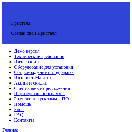
Кристалл
Создай свой Кристалл
Демо версия
Технические требования
Интеграции
Оборудование для установки
Сопровождение и поддержка
Интернет-Магазин
Акции и скидки
Специальные предложения
Партнерские программы
Размещение рекламы в ПО
Помощь
Блог
FAQ
Контакты
Главная