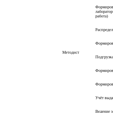
Формирова
лаборатор
работа)
Распредел
Формиров
Методист
Подгрузка
Формиров
Формиров
Учёт выда
Ведение 