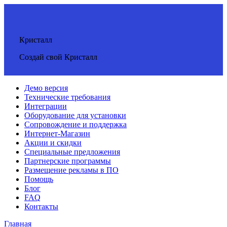
Кристалл
Создай свой Кристалл
Демо версия
Технические требования
Интеграции
Оборудование для установки
Сопровождение и поддержка
Интернет-Магазин
Акции и скидки
Специальные предложения
Партнерские программы
Размещение рекламы в ПО
Помощь
Блог
FAQ
Контакты
Главная