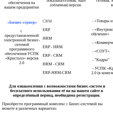
локальна/сетевая, SaaS
сетевая, 
обеспечения на
(облачная) версия.
в
вашем предприятии
- «Товары и
CRM
«Бизнес-сервер»
- «Внутрик
ERP
с
обучение»
предустановленной
HRM
электронной бизнес-
- «Коммерче
ситемой
ERP - HRM
программного
- «СОУТ»
обеспечения УСПК
ERP - CRM
«Кристалл» версия
- "Кадры"
2.0
HRM - CRM
- УСПК «Кр
ERP-HRM-CRM
2.0 (в компл
Для ознакомления с возможностями бизнес-систем и
бесплатного использования её на на нашем сайте в
определённый период, необходима регистрация.
Приобрести программный комплекс с Бинес-системой вы
можете в различных вариантах: