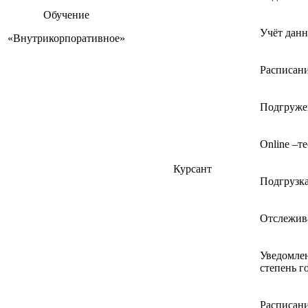
Обучение
Учёт данн
«Внутрикорпоративное»
Расписани
Подгружен
Online –т
Курсант
Подгрузка
Отслежива
Уведомлен
степень г
Расписани