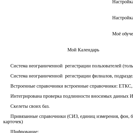
Настройк
Настройк
Моё обуч
Мой Календарь
Система неограниченной регистрации пользователей (тольк
Система неограниченной регистрации филиалов, подразде
Встроенные справочники встроенные справочники: ЕТКС,
Интегрирована проверка подлинности вносимых данных ИН
Скелеты своих баз.
Привязанные справочники (СИЗ, единиц измерения, фон, бл
карточек)
Шифрование;