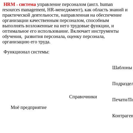
HRM
- система
управление персоналом (англ. human
resources management, HR-менеджмент), как область знаний и
практической деятельности, направленная на обеспечение
организации качественным персоналом, способным
выполнять возложенные на него трудовые функции, и
оптимальное его использование. Включает инструменты
обучения, развития персонала, оценку персонала,
организацию его труда.
Функционал системы:
Шаблоны 
Подразде
Справочники
Печати/П
Моё предприятие
Контраге