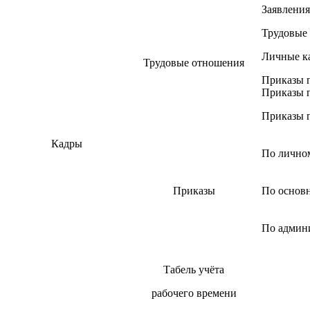
Заявления
Трудовые 
Личные к
Трудовые отношения
Приказы п
Приказы п
Приказы п
Кадры
По личном
Приказы
По основн
По админ
Табель учёта
рабочего времени