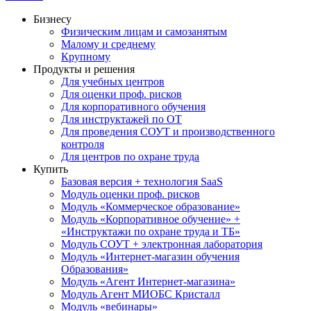
Бизнесу
Физическим лицам и самозанятым
Малому и среднему
Крупному
Продукты и решения
Для учебных центров
Для оценки проф. рисков
Для корпоративного обучения
Для инструктажей по ОТ
Для проведения СОУТ и производственного
контроля
Для центров по охране труда
Купить
Базовая версия + технология SaaS
Модуль оценки проф. рисков
Модуль «Коммерческое образование»
Модуль «Корпоративное обучение» +
«Инструктажи по охране труда и ТБ»
Модуль СОУТ + электронная лаборатория
Модуль «Интернет-магазин обучения
Образования»
Модуль «Агент Интернет-магазина»
Модуль Агент МИОБС Кристалл
Модуль «вебинары»