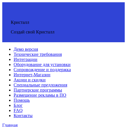
Кристалл
Создай свой Кристалл
Демо версия
Технические требования
Интеграции
Оборудование для установки
Сопровождение и поддержка
Интернет-Магазин
Акции и скидки
Специальные предложения
Партнерские программы
Размещение рекламы в ПО
Помощь
Блог
FAQ
Контакты
Главная