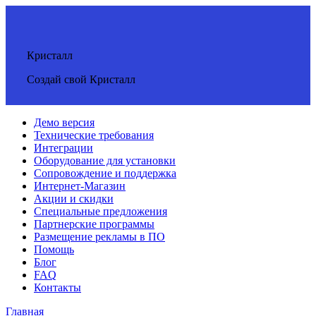
Кристалл
Создай свой Кристалл
Демо версия
Технические требования
Интеграции
Оборудование для установки
Сопровождение и поддержка
Интернет-Магазин
Акции и скидки
Специальные предложения
Партнерские программы
Размещение рекламы в ПО
Помощь
Блог
FAQ
Контакты
Главная