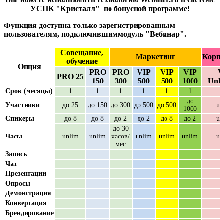
УСПК "Кристалл" по бонусной программе!
Функция доступна только зарегистрированным
пользователям, подключившиммодуль "Вебинар".
Совещание,
Маркетинг
Корп
обучение
Опция
PRO
PRO
VIP
VIP
VIP
PRO 25
150
300
500
500
1000
Unl
Срок (месяцы)
1
1
1
1
1
1
до
Участники
до 25
до 150
до 300
до 500
до 500
u
1000
Спикеры
до 8
до 8
до 2
до 2
до 8
до 2
u
до 30
Часы
unlim
unlim
часов/
unlim
unlim
unlim
u
мес
Запись
Чат
Презентации
Опросы
Демонстрация
Конвертация
Брендирование