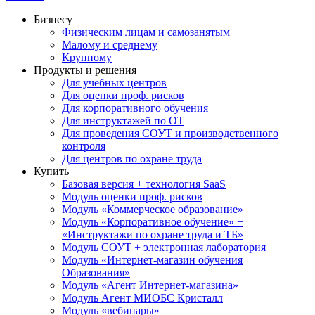
Бизнесу
Физическим лицам и самозанятым
Малому и среднему
Крупному
Продукты и решения
Для учебных центров
Для оценки проф. рисков
Для корпоративного обучения
Для инструктажей по ОТ
Для проведения СОУТ и производственного
контроля
Для центров по охране труда
Купить
Базовая версия + технология SaaS
Модуль оценки проф. рисков
Модуль «Коммерческое образование»
Модуль «Корпоративное обучение» +
«Инструктажи по охране труда и ТБ»
Модуль СОУТ + электронная лаборатория
Модуль «Интернет-магазин обучения
Образования»
Модуль «Агент Интернет-магазина»
Модуль Агент МИОБС Кристалл
Модуль «вебинары»