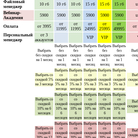
Файловый
10 гб
10 гб
10 гб
15 гб
15 гб
15 гб
u
менеджер
Вебинар-
5900
5900
5900
5900
5900
5900
u
Академия
от
от
от
от
от
Оплата
от 3995
от
11995
11995
24995
25995
49995
Персональный
от 3
VIP
VIP
VIP
менеджер
аккаунтов
Выбрать
Выбрать
Выбрать
Выбрать
Выбрать
Выбрать
без
без
без
без
без
Выб
без скидки
скидки
скидки
скидки
скидки
скидки
ски
на 1 месяц
на 1
на 1
на 1
на 1
на 1
м
месяц
месяц
месяц
месяц
месяц
Выбрать
Выбрать
Выбрать
Выбрать
Выбрать
Выбрать со
со
со
со
со
со
Выб
скидкой 5%
скидкой
скидкой
скидкой
скидкой
скидкой
скидк
на 3 месяца
5% на 3
5% на 3
5% на 3
5% на 3
5% на 3
м
месяца
месяца
месяца
месяца
месяца
Выбрать
Выбрать
Выбрать
Выбрать
Выбрать
Выбрать со
со
со
со
со
со
Выб
скидкой
скидкой
скидкой
скидкой
скидкой
скидкой
скидко
10% на 6
10% на
10% на
10% на
10% на
10% на
ме
месяцев
6
6
6
6
6
месяцев
месяцев
месяцев
месяцев
месяцев
Выбрать
Выбрать
Выбрать
Выбрать
Выбрать
Выбрать со
со
со
со
со
со
Выб
скидкой
скидкой
скидкой
скидкой
скидкой
скидкой
скидк
20% на 12
20% на
20% на
20% на
20% на
20% на