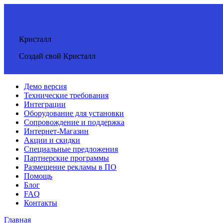
Кристалл
Создай свой Кристалл
Демо версия
Технические требования
Интеграции
Оборудование для установки
Сопровождение и поддержка
Интернет-Магазин
Акции и скидки
Специальные предложения
Партнерские программы
Размещение рекламы в ПО
Помощь
Блог
FAQ
Контакты
Главная