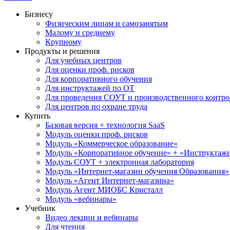
Бизнесу
Физическим лицам и самозанятым
Малому и среднему
Крупному
Продукты и решения
Для учебных центров
Для оценки проф. рисков
Для корпоративного обучения
Для инструктажей по ОТ
Для проведения СОУТ и производственного контро
Для центров по охране труда
Купить
Базовая версия + технология SaaS
Модуль оценки проф. рисков
Модуль «Коммерческое образование»
Модуль «Корпоративное обучение» + «Инструктажи 
Модуль СОУТ + электронная лаборатория
Модуль «Интернет-магазин обучения Образования»
Модуль «Агент Интернет-магазина»
Модуль Агент МИОБС Кристалл
Модуль «вебинары»
Учебник
Видео лекции и вебинары
Для чтения