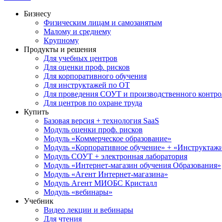
Бизнесу
Физическим лицам и самозанятым
Малому и среднему
Крупному
Продукты и решения
Для учебных центров
Для оценки проф. рисков
Для корпоративного обучения
Для инструктажей по ОТ
Для проведения СОУТ и производственного контро
Для центров по охране труда
Купить
Базовая версия + технология SaaS
Модуль оценки проф. рисков
Модуль «Коммерческое образование»
Модуль «Корпоративное обучение» + «Инструктажи 
Модуль СОУТ + электронная лаборатория
Модуль «Интернет-магазин обучения Образования»
Модуль «Агент Интернет-магазина»
Модуль Агент МИОБС Кристалл
Модуль «вебинары»
Учебник
Видео лекции и вебинары
Для чтения