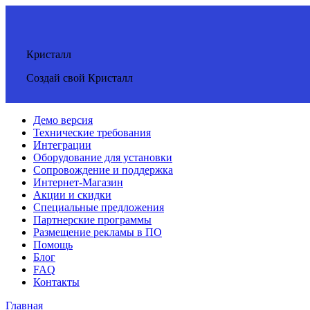
Кристалл
Создай свой Кристалл
Демо версия
Технические требования
Интеграции
Оборудование для установки
Сопровождение и поддержка
Интернет-Магазин
Акции и скидки
Специальные предложения
Партнерские программы
Размещение рекламы в ПО
Помощь
Блог
FAQ
Контакты
Главная