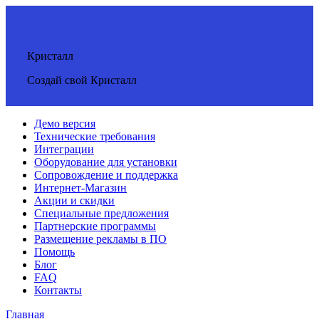
Кристалл
Создай свой Кристалл
Демо версия
Технические требования
Интеграции
Оборудование для установки
Сопровождение и поддержка
Интернет-Магазин
Акции и скидки
Специальные предложения
Партнерские программы
Размещение рекламы в ПО
Помощь
Блог
FAQ
Контакты
Главная