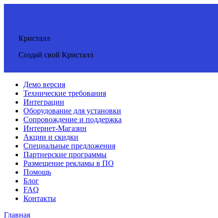
Кристалл
Создай свой Кристалл
Демо версия
Технические требования
Интеграции
Оборудование для установки
Сопровождение и поддержка
Интернет-Магазин
Акции и скидки
Специальные предложения
Партнерские программы
Размещение рекламы в ПО
Помощь
Блог
FAQ
Контакты
Главная