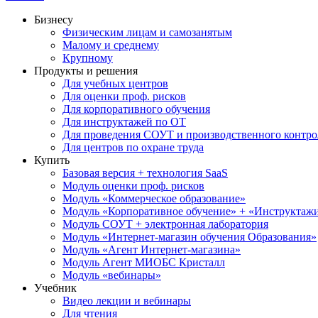
Бизнесу
Физическим лицам и самозанятым
Малому и среднему
Крупному
Продукты и решения
Для учебных центров
Для оценки проф. рисков
Для корпоративного обучения
Для инструктажей по ОТ
Для проведения СОУТ и производственного контро
Для центров по охране труда
Купить
Базовая версия + технология SaaS
Модуль оценки проф. рисков
Модуль «Коммерческое образование»
Модуль «Корпоративное обучение» + «Инструктажи 
Модуль СОУТ + электронная лаборатория
Модуль «Интернет-магазин обучения Образования»
Модуль «Агент Интернет-магазина»
Модуль Агент МИОБС Кристалл
Модуль «вебинары»
Учебник
Видео лекции и вебинары
Для чтения