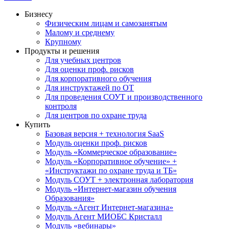
Бизнесу
Физическим лицам и самозанятым
Малому и среднему
Крупному
Продукты и решения
Для учебных центров
Для оценки проф. рисков
Для корпоративного обучения
Для инструктажей по ОТ
Для проведения СОУТ и производственного
контроля
Для центров по охране труда
Купить
Базовая версия + технология SaaS
Модуль оценки проф. рисков
Модуль «Коммерческое образование»
Модуль «Корпоративное обучение» +
«Инструктажи по охране труда и ТБ»
Модуль СОУТ + электронная лаборатория
Модуль «Интернет-магазин обучения
Образования»
Модуль «Агент Интернет-магазина»
Модуль Агент МИОБС Кристалл
Модуль «вебинары»