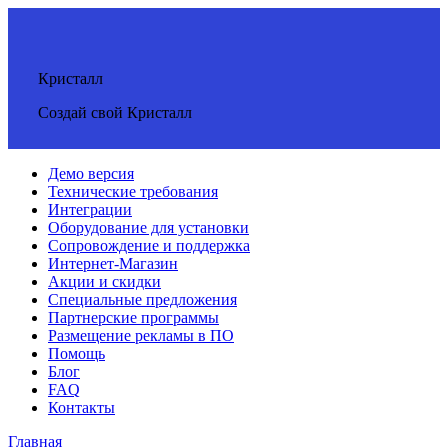
Кристалл
Создай свой Кристалл
Демо версия
Технические требования
Интеграции
Оборудование для установки
Сопровождение и поддержка
Интернет-Магазин
Акции и скидки
Специальные предложения
Партнерские программы
Размещение рекламы в ПО
Помощь
Блог
FAQ
Контакты
Главная