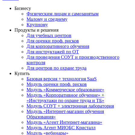
Бизнесу
Физическим лицам и самозанятым
Малому и среднему
Крупному
Продукты и решения
Для учебных центров
Для оценки проф. рисков
Для корпоративного обучения
Для инструктажей по ОТ
Для проведения СОУТ и производственного
контроля
Для центров по охране труда
Купить
Базовая версия + технология SaaS
Модуль оценки проф. рисков
Модуль «Коммерческое образование»
Модуль «Корпоративное обучение» +
«Инструктажи по охране труда и ТБ»
Модуль СОУТ + электронная лаборатория
Модуль «Интернет-магазин обучения
Образования»
Модуль «Агент Интернет-магазина»
Модуль Агент МИОБС Кристалл
Модуль «вебинары»