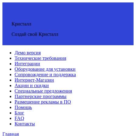
Кристалл
Создай свой Кристалл
Демо версия
Технические требования
Интеграции
Оборудование для установки
Сопровождение и поддержка
Интернет-Магазин
Акции и скидки
Специальные предложения
Партнерские программы
Размещение рекламы в ПО
Помощь
Блог
FAQ
Контакты
Главная