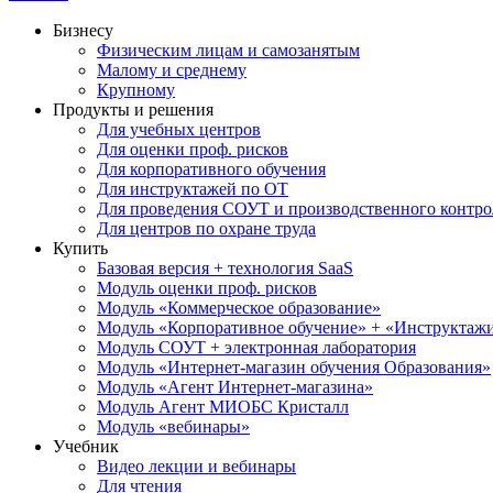
Бизнесу
Физическим лицам и самозанятым
Малому и среднему
Крупному
Продукты и решения
Для учебных центров
Для оценки проф. рисков
Для корпоративного обучения
Для инструктажей по ОТ
Для проведения СОУТ и производственного контро
Для центров по охране труда
Купить
Базовая версия + технология SaaS
Модуль оценки проф. рисков
Модуль «Коммерческое образование»
Модуль «Корпоративное обучение» + «Инструктажи 
Модуль СОУТ + электронная лаборатория
Модуль «Интернет-магазин обучения Образования»
Модуль «Агент Интернет-магазина»
Модуль Агент МИОБС Кристалл
Модуль «вебинары»
Учебник
Видео лекции и вебинары
Для чтения