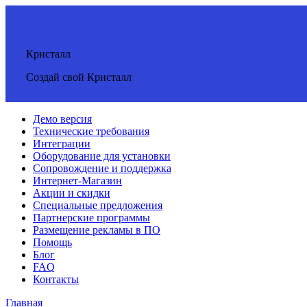
Кристалл
Создай свой Кристалл
Демо версия
Технические требования
Интеграции
Оборудование для установки
Сопровождение и поддержка
Интернет-Магазин
Акции и скидки
Специальные предложения
Партнерские программы
Размещение рекламы в ПО
Помощь
Блог
FAQ
Контакты
Главная