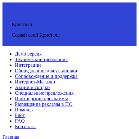
Кристалл
Создай свой Кристалл
Демо версия
Технические требования
Интеграции
Оборудование для установки
Сопровождение и поддержка
Интернет-Магазин
Акции и скидки
Специальные предложения
Партнерские программы
Размещение рекламы в ПО
Помощь
Блог
FAQ
Контакты
Главная