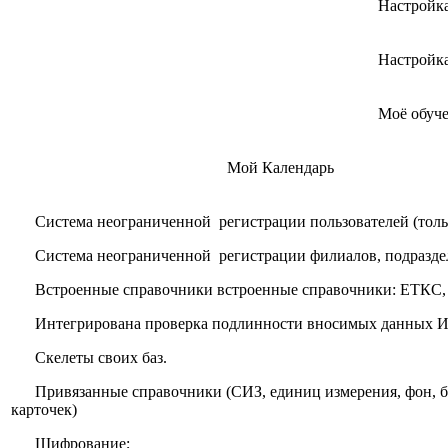
Настройк
Настройк
Моё обуч
Мой Календарь
Система неограниченной регистрации пользователей (тольк
Система неограниченной регистрации филиалов, подразде
Встроенные справочники встроенные справочники: ЕТКС,
Интегрирована проверка подлинности вносимых данных ИН
Скелеты своих баз.
Привязанные справочники (СИЗ, единиц измерения, фон, бл
карточек)
Шифрование;