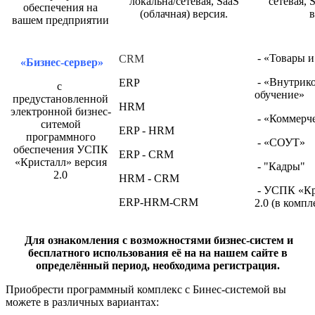
локальна/сетевая, SaaS
сетевая, 
обеспечения на
(облачная) версия.
в
вашем предприятии
- «Товары и
CRM
«Бизнес-сервер»
- «Внутрик
ERP
с
обучение»
предустановленной
HRM
электронной бизнес-
- «Коммерче
ситемой
ERP - HRM
программного
- «СОУТ»
обеспечения УСПК
ERP - CRM
«Кристалл» версия
- "Кадры"
2.0
HRM - CRM
- УСПК «Кр
ERP-HRM-CRM
2.0 (в компл
Для ознакомления с возможностями бизнес-систем и
бесплатного использования её на на нашем сайте в
определённый период, необходима регистрация.
Приобрести программный комплекс с Бинес-системой вы
можете в различных вариантах: