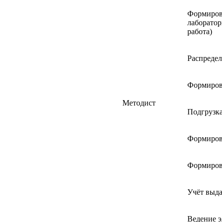
Формирова
лаборатор
работа)
Распредел
Формиров
Методист
Подгрузка
Формиров
Формиров
Учёт выда
Ведение 