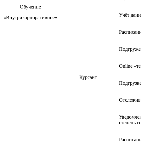
Обучение
Учёт данн
«Внутрикорпоративное»
Расписани
Подгружен
Online –т
Курсант
Подгрузка
Отслежива
Уведомлен
степень г
Расписани