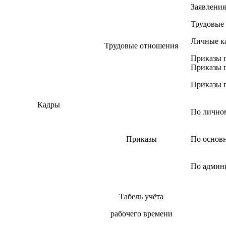
Заявления
Трудовые 
Личные к
Трудовые отношения
Приказы п
Приказы п
Приказы п
Кадры
По личном
Приказы
По основн
По админ
Табель учёта
рабочего времени