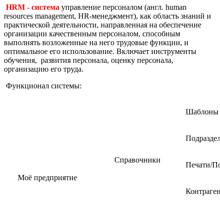
HRM
- система
управление персоналом (англ. human
resources management, HR-менеджмент), как область знаний и
практической деятельности, направленная на обеспечение
организации качественным персоналом, способным
выполнять возложенные на него трудовые функции, и
оптимальное его использование. Включает инструменты
обучения, развития персонала, оценку персонала,
организацию его труда.
Функционал системы:
Шаблоны 
Подразде
Справочники
Печати/П
Моё предприятие
Контраге