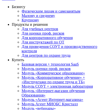
Бизнесу
Физическим лицам и самозанятым
Малому и среднему
Крупному
Продукты и решения
Для учебных центров
Для оценки проф. рисков
Для корпоративного обучения
Для инструктажей по ОТ
Для проведения СОУТ и производственного
контроля
Для центров по охране труда
Купить
Базовая версия + технология SaaS
Модуль оценки проф. рисков
Модуль «Коммерческое образование»
Модуль «Корпоративное обучение» +
«Инструктажи по охране труда и ТБ»
Модуль СОУТ + электронная лаборатория
Модуль «Интернет-магазин обучения
Образования»
Модуль «Агент Интернет-магазина»
Модуль Агент МИОБС Кристалл
Модуль «вебинары»