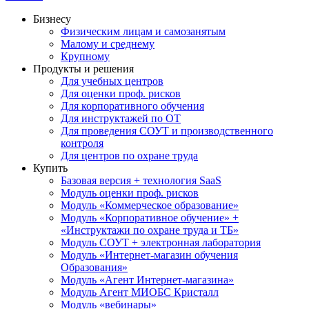
Бизнесу
Физическим лицам и самозанятым
Малому и среднему
Крупному
Продукты и решения
Для учебных центров
Для оценки проф. рисков
Для корпоративного обучения
Для инструктажей по ОТ
Для проведения СОУТ и производственного
контроля
Для центров по охране труда
Купить
Базовая версия + технология SaaS
Модуль оценки проф. рисков
Модуль «Коммерческое образование»
Модуль «Корпоративное обучение» +
«Инструктажи по охране труда и ТБ»
Модуль СОУТ + электронная лаборатория
Модуль «Интернет-магазин обучения
Образования»
Модуль «Агент Интернет-магазина»
Модуль Агент МИОБС Кристалл
Модуль «вебинары»