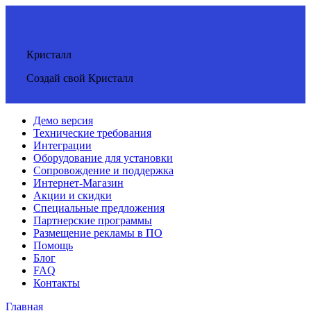
Кристалл
Создай свой Кристалл
Демо версия
Технические требования
Интеграции
Оборудование для установки
Сопровождение и поддержка
Интернет-Магазин
Акции и скидки
Специальные предложения
Партнерские программы
Размещение рекламы в ПО
Помощь
Блог
FAQ
Контакты
Главная