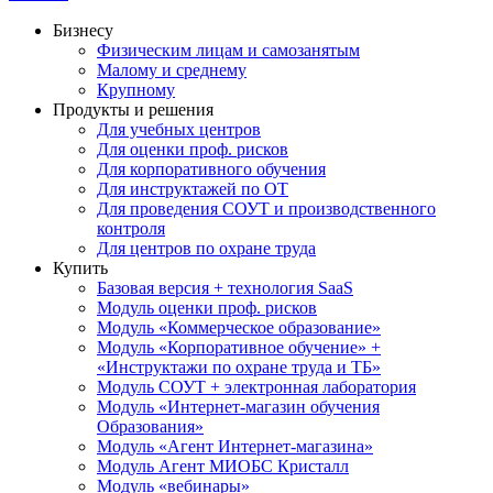
Бизнесу
Физическим лицам и самозанятым
Малому и среднему
Крупному
Продукты и решения
Для учебных центров
Для оценки проф. рисков
Для корпоративного обучения
Для инструктажей по ОТ
Для проведения СОУТ и производственного
контроля
Для центров по охране труда
Купить
Базовая версия + технология SaaS
Модуль оценки проф. рисков
Модуль «Коммерческое образование»
Модуль «Корпоративное обучение» +
«Инструктажи по охране труда и ТБ»
Модуль СОУТ + электронная лаборатория
Модуль «Интернет-магазин обучения
Образования»
Модуль «Агент Интернет-магазина»
Модуль Агент МИОБС Кристалл
Модуль «вебинары»