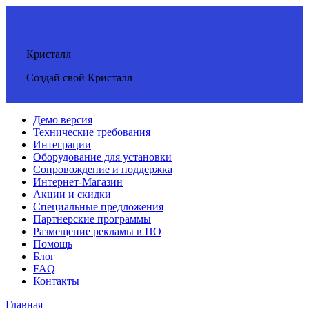
Кристалл
Создай свой Кристалл
Демо версия
Технические требования
Интеграции
Оборудование для установки
Сопровождение и поддержка
Интернет-Магазин
Акции и скидки
Специальные предложения
Партнерские программы
Размещение рекламы в ПО
Помощь
Блог
FAQ
Контакты
Главная