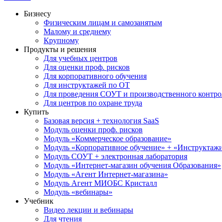
Бизнесу
Физическим лицам и самозанятым
Малому и среднему
Крупному
Продукты и решения
Для учебных центров
Для оценки проф. рисков
Для корпоративного обучения
Для инструктажей по ОТ
Для проведения СОУТ и производственного контро
Для центров по охране труда
Купить
Базовая версия + технология SaaS
Модуль оценки проф. рисков
Модуль «Коммерческое образование»
Модуль «Корпоративное обучение» + «Инструктажи 
Модуль СОУТ + электронная лаборатория
Модуль «Интернет-магазин обучения Образования»
Модуль «Агент Интернет-магазина»
Модуль Агент МИОБС Кристалл
Модуль «вебинары»
Учебник
Видео лекции и вебинары
Для чтения