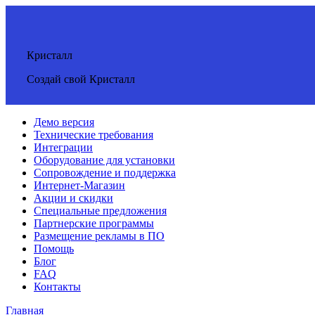
Кристалл
Создай свой Кристалл
Демо версия
Технические требования
Интеграции
Оборудование для установки
Сопровождение и поддержка
Интернет-Магазин
Акции и скидки
Специальные предложения
Партнерские программы
Размещение рекламы в ПО
Помощь
Блог
FAQ
Контакты
Главная