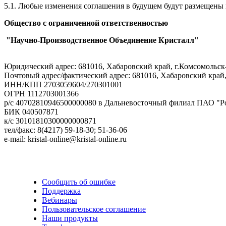
5.1. Любые изменения соглашения в будущем будут размещены 
Общество с ограниченной ответственностью
"Научно-Производственное Объединение Кристалл"
Юридический адрес: 681016, Хабаровский край, г.Комсомольск
Почтовый адрес/фактический адрес: 681016, Хабаровский край,
ИНН/КПП 2703059604/270301001
ОГРН 1112703001366
р/с 40702810946500000080 в Дальневосточный филиал ПАО "Р
БИК 040507871
к/с 30101810300000000871
тел/факс: 8(4217) 59-18-30; 51-36-06
e-mail: kristal-online@kristal-online.ru
Сообщить об ошибке
Поддержка
Вебинары
Пользовательское соглашение
Наши продукты