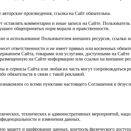
 авторские произведения, ссылка на Сайт обязательна.
т оставлять комментарии и иные записи на Сайте. Пользователь
арушают общепринятых норм морали и нравственности.
ние и использование Пользователем внешних ресурсов, ссылки на
е несет ответственности и не имеет прямых или косвенных обяз
ржанием Сайта, товарами или услугами, доступными на Сайте 
уя размещенную на Сайте информацию или ссылки на внешние ре
алы и сервисы Сайта или любая их часть могут сопровождаться р
бо обязательств в связи с такой рекламой.
то ознакомлен со всеми пунктами настоящего Соглашения и безус
изических, технических и административных мероприятий, наце
нфиденциальности и изменения данных.
вую защиту и шифрование данных, контроль физического доступа