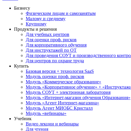
Бизнесу
Физическим лицам и самозанятым
Малому и среднему
Крупному
Продукты и решения
Для учебных центров
Для оценки проф. рисков
Для корпоративного обучения
Для инструктажей по ОТ
Для проведения СОУТ и производственного контро
Для центров по охране труда
Купить
Базовая версия + технология SaaS
Модуль оценки проф. рисков
Модуль «Коммерческое образование»
Модуль «Корпоративное обучение» + «Инструктажи 
Модуль СОУТ + электронная лаборатория
Модуль «Интернет-магазин обучения Образования»
Модуль «Агент Интернет-магазина»
Модуль Агент МИОБС Кристалл
Модуль «вебинары»
Учебник
Видео лекции и вебинары
Для чтения