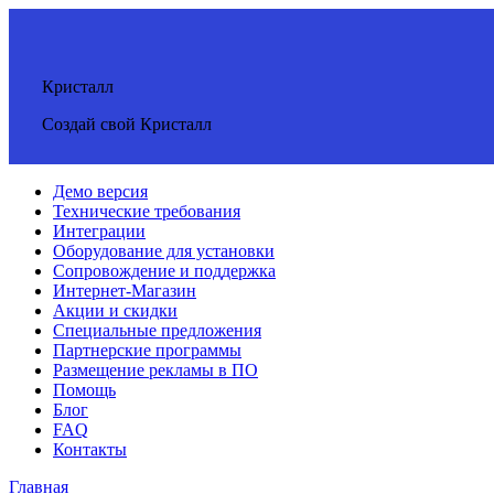
Кристалл
Создай свой Кристалл
Демо версия
Технические требования
Интеграции
Оборудование для установки
Сопровождение и поддержка
Интернет-Магазин
Акции и скидки
Специальные предложения
Партнерские программы
Размещение рекламы в ПО
Помощь
Блог
FAQ
Контакты
Главная