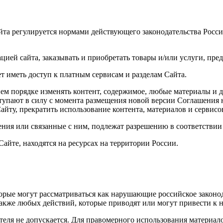
айта регулируется нормами действующего законодательства Росс
цией сайта, заказывать и приобретать товары и/или услуги, пре
т иметь доступ к платным сервисам и разделам Сайта.
ем порядке изменять контент, содержимое, любые материалы и д
ступают в силу с момента размещения новой версии Соглашения 
айту, прекратить использование контента, материалов и сервисо
ения или связанные с ним, подлежат разрешению в соответстви
айте, находятся на ресурсах на территории России.
торые могут рассматриваться как нарушающие российское законо
 также любых действий, которые приводят или могут привести к
ателя не допускается. Для правомерного использования материа