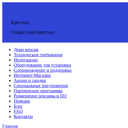
Кристалл
Создай свой Кристалл
Демо версия
Технические требования
Интеграции
Оборудование для установки
Сопровождение и поддержка
Интернет-Магазин
Акции и скидки
Специальные предложения
Партнерские программы
Размещение рекламы в ПО
Помощь
Блог
FAQ
Контакты
Главная