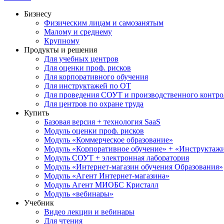
Бизнесу
Физическим лицам и самозанятым
Малому и среднему
Крупному
Продукты и решения
Для учебных центров
Для оценки проф. рисков
Для корпоративного обучения
Для инструктажей по ОТ
Для проведения СОУТ и производственного контро
Для центров по охране труда
Купить
Базовая версия + технология SaaS
Модуль оценки проф. рисков
Модуль «Коммерческое образование»
Модуль «Корпоративное обучение» + «Инструктажи 
Модуль СОУТ + электронная лаборатория
Модуль «Интернет-магазин обучения Образования»
Модуль «Агент Интернет-магазина»
Модуль Агент МИОБС Кристалл
Модуль «вебинары»
Учебник
Видео лекции и вебинары
Для чтения