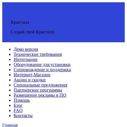
Кристалл
Создай свой Кристалл
Демо версия
Технические требования
Интеграции
Оборудование для установки
Сопровождение и поддержка
Интернет-Магазин
Акции и скидки
Специальные предложения
Партнерские программы
Размещение рекламы в ПО
Помощь
Блог
FAQ
Контакты
Главная