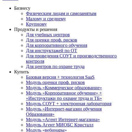
Бизнесу
Физическим лицам и самозанятым
Малому и среднему
Крупному
Продукты и решения
Для учебных центров
Для оценки проф. рисков
Для корпоративного обучения
Для инструктажей по ОТ
Для проведения СОУТ и производственного
контроля
Для центров по охране труда
Купить
Базовая версия + технология SaaS
Модуль оценки проф. рисков
Модуль «Коммерческое образование»
Модуль «Корпоративное обучение» +
«Инструктажи по охране труда и ТБ»
Модуль СОУТ + электронная лаборатория
Модуль «Интернет-магазин обучения
Образования»
Модуль «Агент Интернет-магазина»
Модуль Агент МИОБС Кристалл
Модуль «вебинары»