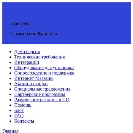
Кристалл
Создай свой Кристалл
Демо версия
Технические требования
Интеграции
Оборудование для установки
Сопровождение и поддержка
Интернет-Магазин
Акции и скидки
Специальные предложения
Партнерские программы
Размещение рекламы в ПО
Помощь
Блог
FAQ
Контакты
Главная