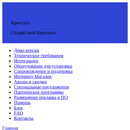
Кристалл
Создай свой Кристалл
Демо версия
Технические требования
Интеграции
Оборудование для установки
Сопровождение и поддержка
Интернет-Магазин
Акции и скидки
Специальные предложения
Партнерские программы
Размещение рекламы в ПО
Помощь
Блог
FAQ
Контакты
Главная