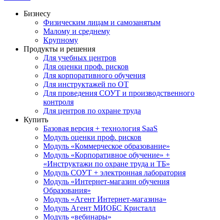
Бизнесу
Физическим лицам и самозанятым
Малому и среднему
Крупному
Продукты и решения
Для учебных центров
Для оценки проф. рисков
Для корпоративного обучения
Для инструктажей по ОТ
Для проведения СОУТ и производственного
контроля
Для центров по охране труда
Купить
Базовая версия + технология SaaS
Модуль оценки проф. рисков
Модуль «Коммерческое образование»
Модуль «Корпоративное обучение» +
«Инструктажи по охране труда и ТБ»
Модуль СОУТ + электронная лаборатория
Модуль «Интернет-магазин обучения
Образования»
Модуль «Агент Интернет-магазина»
Модуль Агент МИОБС Кристалл
Модуль «вебинары»