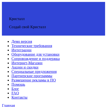
Кристалл
Создай свой Кристалл
Демо версия
Технические требования
Интеграции
Оборудование для установки
Сопровождение и поддержка
Интернет-Магазин
Акции и скидки
Специальные предложения
Партнерские программы
Размещение рекламы в ПО
Помощь
Блог
FAQ
Контакты
Главная