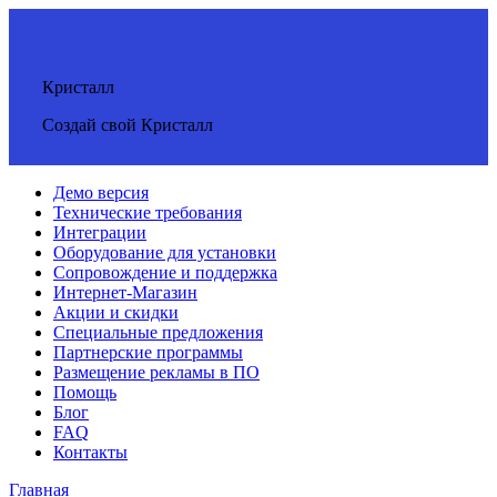
Кристалл
Создай свой Кристалл
Демо версия
Технические требования
Интеграции
Оборудование для установки
Сопровождение и поддержка
Интернет-Магазин
Акции и скидки
Специальные предложения
Партнерские программы
Размещение рекламы в ПО
Помощь
Блог
FAQ
Контакты
Главная