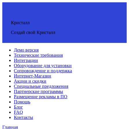
Кристалл
Создай свой Кристалл
Демо версия
Технические требования
Интеграции
Оборудование для установки
Сопровождение и поддержка
Интернет-Магазин
Акции и скидки
Специальные предложения
Партнерские программы
Размещение рекламы в ПО
Помощь
Блог
FAQ
Контакты
Главная