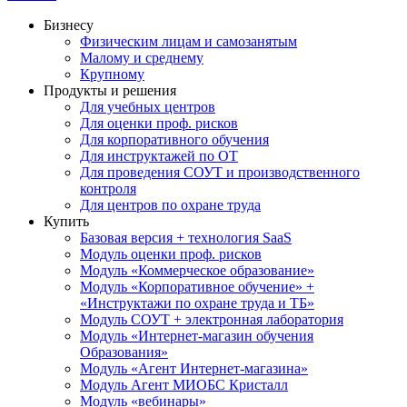
Бизнесу
Физическим лицам и самозанятым
Малому и среднему
Крупному
Продукты и решения
Для учебных центров
Для оценки проф. рисков
Для корпоративного обучения
Для инструктажей по ОТ
Для проведения СОУТ и производственного
контроля
Для центров по охране труда
Купить
Базовая версия + технология SaaS
Модуль оценки проф. рисков
Модуль «Коммерческое образование»
Модуль «Корпоративное обучение» +
«Инструктажи по охране труда и ТБ»
Модуль СОУТ + электронная лаборатория
Модуль «Интернет-магазин обучения
Образования»
Модуль «Агент Интернет-магазина»
Модуль Агент МИОБС Кристалл
Модуль «вебинары»