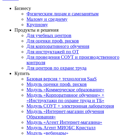
Бизнесу
Физическим лицам и самозанятым
Малому и среднему
Крупному
Продукты и решения
Для учебных центров
Для оценки проф. рисков
Для корпоративного обучения
Для инструктажей по ОТ
Для проведения СОУТ и производственного
контроля
Для центров по охране труда
Купить
Базовая версия + технология SaaS
Модуль оценки проф. рисков
Модуль «Коммерческое образование»
Модуль «Корпоративное обучение» +
«Инструктажи по охране труда и ТБ»
Модуль СОУТ + электронная лаборатория
Модуль «Интернет-магазин обучения
Образования»
Модуль «Агент Интернет-магазина»
Модуль Агент МИОБС Кристалл
Модуль «вебинары»