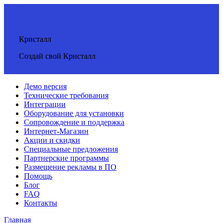
Кристалл
Создай свой Кристалл
Демо версия
Технические требования
Интеграции
Оборудование для установки
Сопровождение и поддержка
Интернет-Магазин
Акции и скидки
Специальные предложения
Партнерские программы
Размещение рекламы в ПО
Помощь
Блог
FAQ
Контакты
Главная