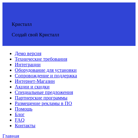
Кристалл
Создай свой Кристалл
Демо версия
Технические требования
Интеграции
Оборудование для установки
Сопровождение и поддержка
Интернет-Магазин
Акции и скидки
Специальные предложения
Партнерские программы
Размещение рекламы в ПО
Помощь
Блог
FAQ
Контакты
Главная