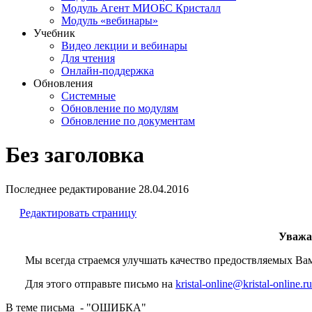
Модуль Агент МИОБС Кристалл
Модуль «вебинары»
Учебник
Видео лекции и вебинары
Для чтения
Онлайн-поддержка
Обновления
Системные
Обновление по модулям
Обновление по документам
Без заголовка
Последнее редактирование
28.04.2016
Редактировать страницу
Уважа
Мы всегда страемся улучшать качество предоствляемых Вам р
Для этого отправьте письмо на
kristal-online@kristal-online.ru
В теме письма - "ОШИБКА"