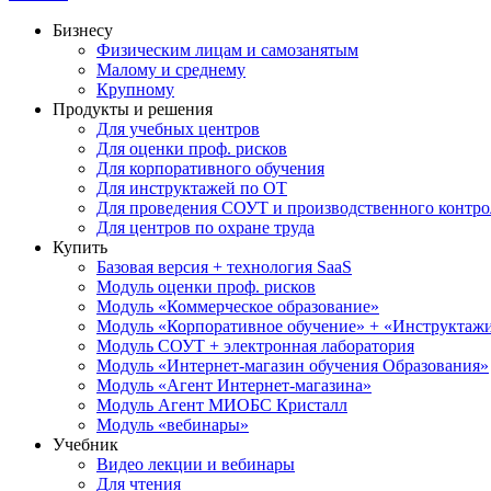
Бизнесу
Физическим лицам и самозанятым
Малому и среднему
Крупному
Продукты и решения
Для учебных центров
Для оценки проф. рисков
Для корпоративного обучения
Для инструктажей по ОТ
Для проведения СОУТ и производственного контро
Для центров по охране труда
Купить
Базовая версия + технология SaaS
Модуль оценки проф. рисков
Модуль «Коммерческое образование»
Модуль «Корпоративное обучение» + «Инструктажи 
Модуль СОУТ + электронная лаборатория
Модуль «Интернет-магазин обучения Образования»
Модуль «Агент Интернет-магазина»
Модуль Агент МИОБС Кристалл
Модуль «вебинары»
Учебник
Видео лекции и вебинары
Для чтения