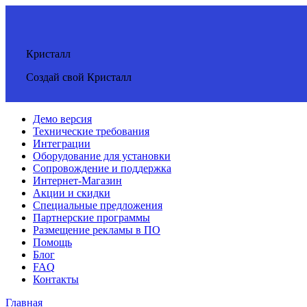
Кристалл
Создай свой Кристалл
Демо версия
Технические требования
Интеграции
Оборудование для установки
Сопровождение и поддержка
Интернет-Магазин
Акции и скидки
Специальные предложения
Партнерские программы
Размещение рекламы в ПО
Помощь
Блог
FAQ
Контакты
Главная