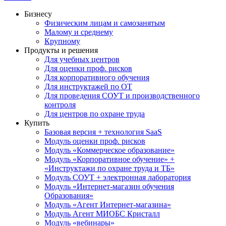
Бизнесу
Физическим лицам и самозанятым
Малому и среднему
Крупному
Продукты и решения
Для учебных центров
Для оценки проф. рисков
Для корпоративного обучения
Для инструктажей по ОТ
Для проведения СОУТ и производственного
контроля
Для центров по охране труда
Купить
Базовая версия + технология SaaS
Модуль оценки проф. рисков
Модуль «Коммерческое образование»
Модуль «Корпоративное обучение» +
«Инструктажи по охране труда и ТБ»
Модуль СОУТ + электронная лаборатория
Модуль «Интернет-магазин обучения
Образования»
Модуль «Агент Интернет-магазина»
Модуль Агент МИОБС Кристалл
Модуль «вебинары»