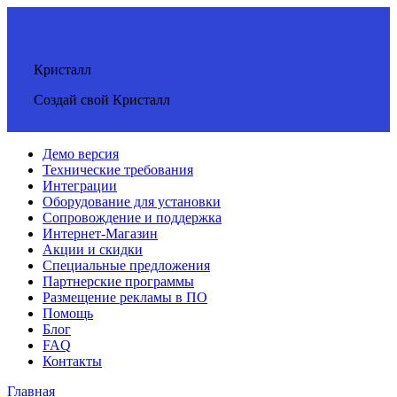
Кристалл
Создай свой Кристалл
Демо версия
Технические требования
Интеграции
Оборудование для установки
Сопровождение и поддержка
Интернет-Магазин
Акции и скидки
Специальные предложения
Партнерские программы
Размещение рекламы в ПО
Помощь
Блог
FAQ
Контакты
Главная