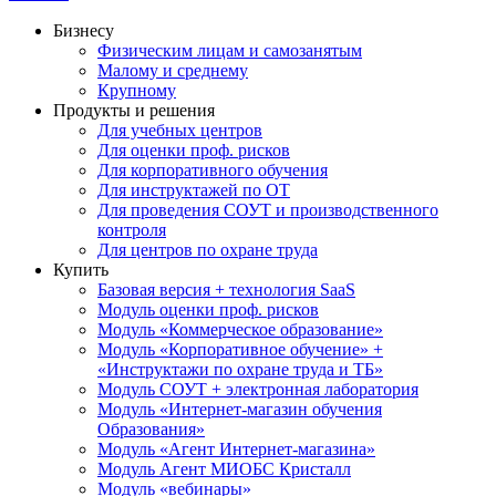
Бизнесу
Физическим лицам и самозанятым
Малому и среднему
Крупному
Продукты и решения
Для учебных центров
Для оценки проф. рисков
Для корпоративного обучения
Для инструктажей по ОТ
Для проведения СОУТ и производственного
контроля
Для центров по охране труда
Купить
Базовая версия + технология SaaS
Модуль оценки проф. рисков
Модуль «Коммерческое образование»
Модуль «Корпоративное обучение» +
«Инструктажи по охране труда и ТБ»
Модуль СОУТ + электронная лаборатория
Модуль «Интернет-магазин обучения
Образования»
Модуль «Агент Интернет-магазина»
Модуль Агент МИОБС Кристалл
Модуль «вебинары»