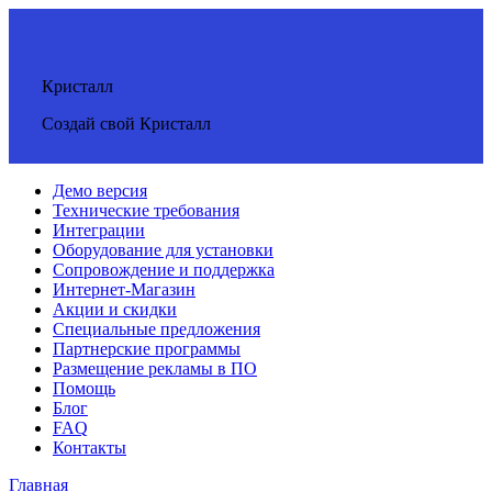
Кристалл
Создай свой Кристалл
Демо версия
Технические требования
Интеграции
Оборудование для установки
Сопровождение и поддержка
Интернет-Магазин
Акции и скидки
Специальные предложения
Партнерские программы
Размещение рекламы в ПО
Помощь
Блог
FAQ
Контакты
Главная