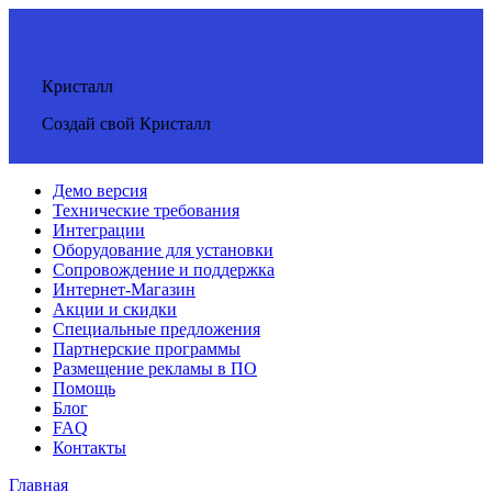
Кристалл
Создай свой Кристалл
Демо версия
Технические требования
Интеграции
Оборудование для установки
Сопровождение и поддержка
Интернет-Магазин
Акции и скидки
Специальные предложения
Партнерские программы
Размещение рекламы в ПО
Помощь
Блог
FAQ
Контакты
Главная