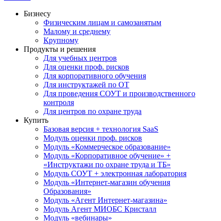
Бизнесу
Физическим лицам и самозанятым
Малому и среднему
Крупному
Продукты и решения
Для учебных центров
Для оценки проф. рисков
Для корпоративного обучения
Для инструктажей по ОТ
Для проведения СОУТ и производственного
контроля
Для центров по охране труда
Купить
Базовая версия + технология SaaS
Модуль оценки проф. рисков
Модуль «Коммерческое образование»
Модуль «Корпоративное обучение» +
«Инструктажи по охране труда и ТБ»
Модуль СОУТ + электронная лаборатория
Модуль «Интернет-магазин обучения
Образования»
Модуль «Агент Интернет-магазина»
Модуль Агент МИОБС Кристалл
Модуль «вебинары»