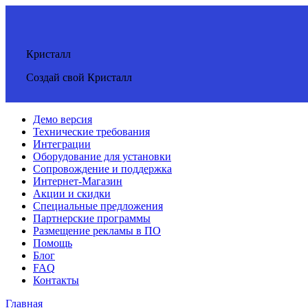
Кристалл
Создай свой Кристалл
Демо версия
Технические требования
Интеграции
Оборудование для установки
Сопровождение и поддержка
Интернет-Магазин
Акции и скидки
Специальные предложения
Партнерские программы
Размещение рекламы в ПО
Помощь
Блог
FAQ
Контакты
Главная