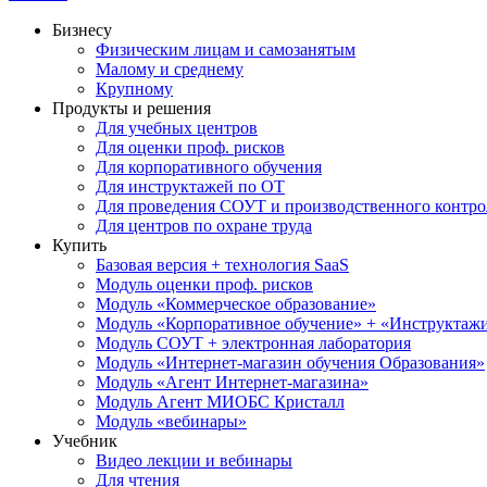
Бизнесу
Физическим лицам и самозанятым
Малому и среднему
Крупному
Продукты и решения
Для учебных центров
Для оценки проф. рисков
Для корпоративного обучения
Для инструктажей по ОТ
Для проведения СОУТ и производственного контро
Для центров по охране труда
Купить
Базовая версия + технология SaaS
Модуль оценки проф. рисков
Модуль «Коммерческое образование»
Модуль «Корпоративное обучение» + «Инструктажи 
Модуль СОУТ + электронная лаборатория
Модуль «Интернет-магазин обучения Образования»
Модуль «Агент Интернет-магазина»
Модуль Агент МИОБС Кристалл
Модуль «вебинары»
Учебник
Видео лекции и вебинары
Для чтения