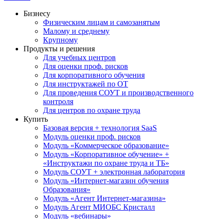
Бизнесу
Физическим лицам и самозанятым
Малому и среднему
Крупному
Продукты и решения
Для учебных центров
Для оценки проф. рисков
Для корпоративного обучения
Для инструктажей по ОТ
Для проведения СОУТ и производственного
контроля
Для центров по охране труда
Купить
Базовая версия + технология SaaS
Модуль оценки проф. рисков
Модуль «Коммерческое образование»
Модуль «Корпоративное обучение» +
«Инструктажи по охране труда и ТБ»
Модуль СОУТ + электронная лаборатория
Модуль «Интернет-магазин обучения
Образования»
Модуль «Агент Интернет-магазина»
Модуль Агент МИОБС Кристалл
Модуль «вебинары»