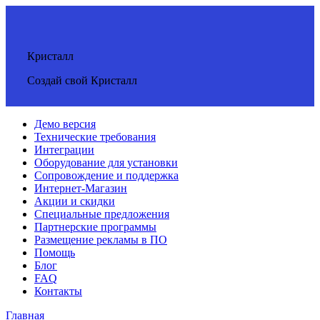
Кристалл
Создай свой Кристалл
Демо версия
Технические требования
Интеграции
Оборудование для установки
Сопровождение и поддержка
Интернет-Магазин
Акции и скидки
Специальные предложения
Партнерские программы
Размещение рекламы в ПО
Помощь
Блог
FAQ
Контакты
Главная