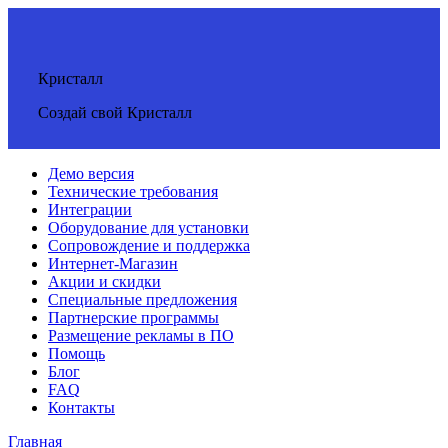
Кристалл
Создай свой Кристалл
Демо версия
Технические требования
Интеграции
Оборудование для установки
Сопровождение и поддержка
Интернет-Магазин
Акции и скидки
Специальные предложения
Партнерские программы
Размещение рекламы в ПО
Помощь
Блог
FAQ
Контакты
Главная