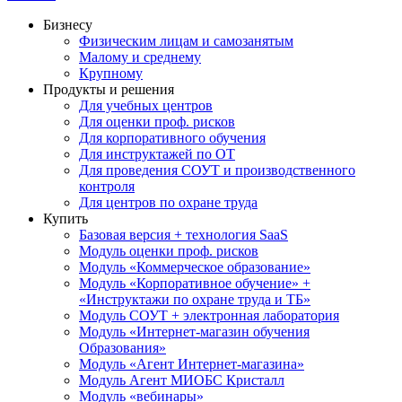
Бизнесу
Физическим лицам и самозанятым
Малому и среднему
Крупному
Продукты и решения
Для учебных центров
Для оценки проф. рисков
Для корпоративного обучения
Для инструктажей по ОТ
Для проведения СОУТ и производственного
контроля
Для центров по охране труда
Купить
Базовая версия + технология SaaS
Модуль оценки проф. рисков
Модуль «Коммерческое образование»
Модуль «Корпоративное обучение» +
«Инструктажи по охране труда и ТБ»
Модуль СОУТ + электронная лаборатория
Модуль «Интернет-магазин обучения
Образования»
Модуль «Агент Интернет-магазина»
Модуль Агент МИОБС Кристалл
Модуль «вебинары»