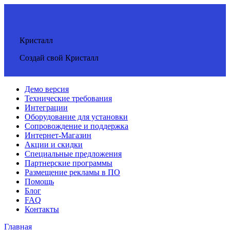
Кристалл
Создай свой Кристалл
Демо версия
Технические требования
Интеграции
Оборудование для установки
Сопровождение и поддержка
Интернет-Магазин
Акции и скидки
Специальные предложения
Партнерские программы
Размещение рекламы в ПО
Помощь
Блог
FAQ
Контакты
Главная