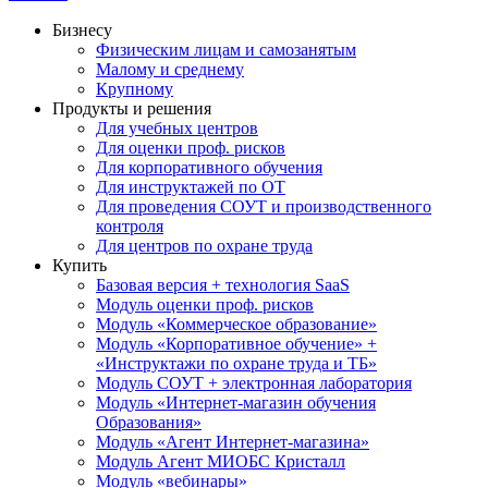
Бизнесу
Физическим лицам и самозанятым
Малому и среднему
Крупному
Продукты и решения
Для учебных центров
Для оценки проф. рисков
Для корпоративного обучения
Для инструктажей по ОТ
Для проведения СОУТ и производственного
контроля
Для центров по охране труда
Купить
Базовая версия + технология SaaS
Модуль оценки проф. рисков
Модуль «Коммерческое образование»
Модуль «Корпоративное обучение» +
«Инструктажи по охране труда и ТБ»
Модуль СОУТ + электронная лаборатория
Модуль «Интернет-магазин обучения
Образования»
Модуль «Агент Интернет-магазина»
Модуль Агент МИОБС Кристалл
Модуль «вебинары»