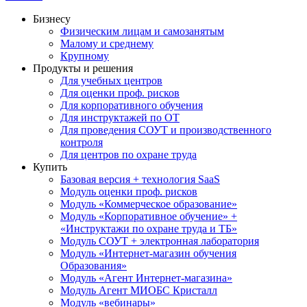
Бизнесу
Физическим лицам и самозанятым
Малому и среднему
Крупному
Продукты и решения
Для учебных центров
Для оценки проф. рисков
Для корпоративного обучения
Для инструктажей по ОТ
Для проведения СОУТ и производственного
контроля
Для центров по охране труда
Купить
Базовая версия + технология SaaS
Модуль оценки проф. рисков
Модуль «Коммерческое образование»
Модуль «Корпоративное обучение» +
«Инструктажи по охране труда и ТБ»
Модуль СОУТ + электронная лаборатория
Модуль «Интернет-магазин обучения
Образования»
Модуль «Агент Интернет-магазина»
Модуль Агент МИОБС Кристалл
Модуль «вебинары»