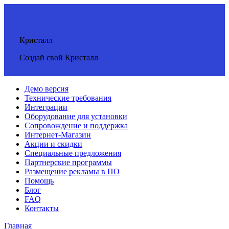
Кристалл
Создай свой Кристалл
Демо версия
Технические требования
Интеграции
Оборудование для установки
Сопровождение и поддержка
Интернет-Магазин
Акции и скидки
Специальные предложения
Партнерские программы
Размещение рекламы в ПО
Помощь
Блог
FAQ
Контакты
Главная