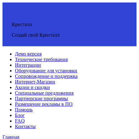
Кристалл
Создай свой Кристалл
Демо версия
Технические требования
Интеграции
Оборудование для установки
Сопровождение и поддержка
Интернет-Магазин
Акции и скидки
Специальные предложения
Партнерские программы
Размещение рекламы в ПО
Помощь
Блог
FAQ
Контакты
Главная