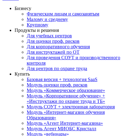
Бизнесу
Физическим лицам и самозанятым
Малому и среднему
Крупному
Продукты и решения
Для учебных центров
Для оценки проф. рисков
Для корпоративного обучения
Для инструктажей по ОТ
Для проведения СОУТ и производственного
контроля
Для центров по охране труда
Купить
Базовая версия + технология SaaS
Модуль оценки проф. рисков
Модуль «Коммерческое образование»
Модуль «Корпоративное обучение» +
«Инструктажи по охране труда и ТБ»
Модуль СОУТ + электронная лаборатория
Модуль «Интернет-магазин обучения
Образования»
Модуль «Агент Интернет-магазина»
Модуль Агент МИОБС Кристалл
Модуль «вебинары»