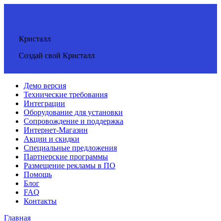
Кристалл
Создай свой Кристалл
Демо версия
Технические требования
Интеграции
Оборудование для установки
Сопровождение и поддержка
Интернет-Магазин
Акции и скидки
Специальные предложения
Партнерские программы
Размещение рекламы в ПО
Помощь
Блог
FAQ
Контакты
Главная