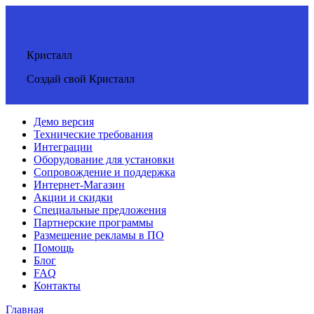
Кристалл
Создай свой Кристалл
Демо версия
Технические требования
Интеграции
Оборудование для установки
Сопровождение и поддержка
Интернет-Магазин
Акции и скидки
Специальные предложения
Партнерские программы
Размещение рекламы в ПО
Помощь
Блог
FAQ
Контакты
Главная