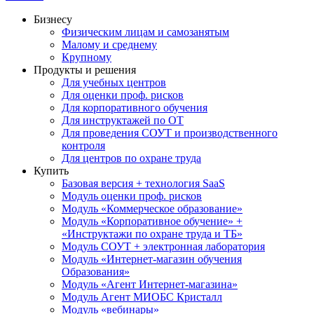
Бизнесу
Физическим лицам и самозанятым
Малому и среднему
Крупному
Продукты и решения
Для учебных центров
Для оценки проф. рисков
Для корпоративного обучения
Для инструктажей по ОТ
Для проведения СОУТ и производственного
контроля
Для центров по охране труда
Купить
Базовая версия + технология SaaS
Модуль оценки проф. рисков
Модуль «Коммерческое образование»
Модуль «Корпоративное обучение» +
«Инструктажи по охране труда и ТБ»
Модуль СОУТ + электронная лаборатория
Модуль «Интернет-магазин обучения
Образования»
Модуль «Агент Интернет-магазина»
Модуль Агент МИОБС Кристалл
Модуль «вебинары»