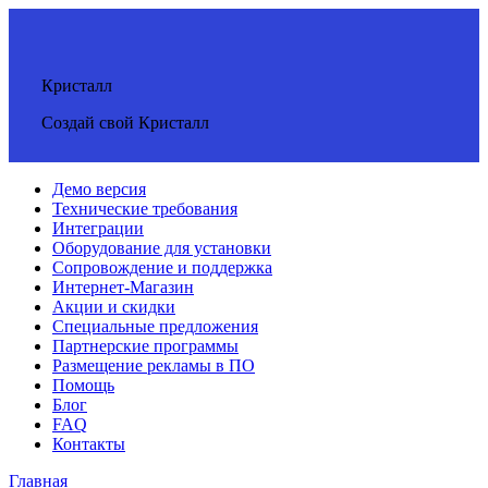
Кристалл
Создай свой Кристалл
Демо версия
Технические требования
Интеграции
Оборудование для установки
Сопровождение и поддержка
Интернет-Магазин
Акции и скидки
Специальные предложения
Партнерские программы
Размещение рекламы в ПО
Помощь
Блог
FAQ
Контакты
Главная