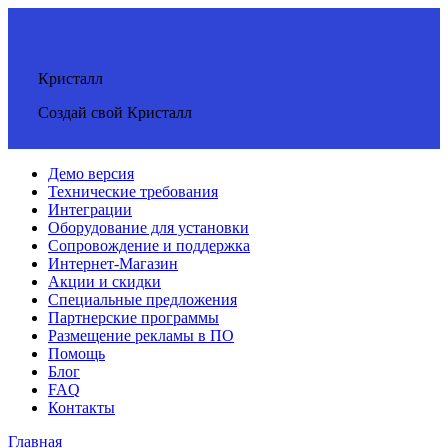
Кристалл
Создай свой Кристалл
Демо версия
Технические требования
Интеграции
Оборудование для установки
Сопровождение и поддержка
Интернет-Магазин
Акции и скидки
Специальные предложения
Партнерские программы
Размещение рекламы в ПО
Помощь
Блог
FAQ
Контакты
Главная