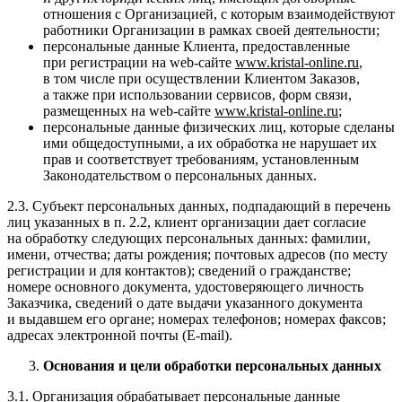
отношения с Организацией, с которым взаимодействуют
работники Организации в рамках своей деятельности;
персональные данные Клиента, предоставленные
при регистрации на web-сайте
www
.
kristal
-
online
.
ru
,
в том числе при осуществлении Клиентом Заказов,
а также при использовании сервисов, форм связи,
размещенных на web-сайте
www
.
kristal
-
online
.
ru
;
персональные данные физических лиц, которые сделаны
ими общедоступными, а их обработка не нарушает их
прав и соответствует требованиям, установленным
Законодательством о персональных данных.
2.3. Субъект персональных данных, подпадающий в перечень
лиц указанных в п. 2.2, клиент организации дает согласие
на обработку следующих персональных данных: фамилии,
имени, отчества; даты рождения; почтовых адресов (по месту
регистрации и для контактов); сведений о гражданстве;
номере основного документа, удостоверяющего личность
Заказчика, сведений о дате выдачи указанного документа
и выдавшем его органе; номерах телефонов; номерах факсов;
адресах электронной почты (E-mail).
Основания и цели обработки персональных данных
3.1. Организация обрабатывает персональные данные