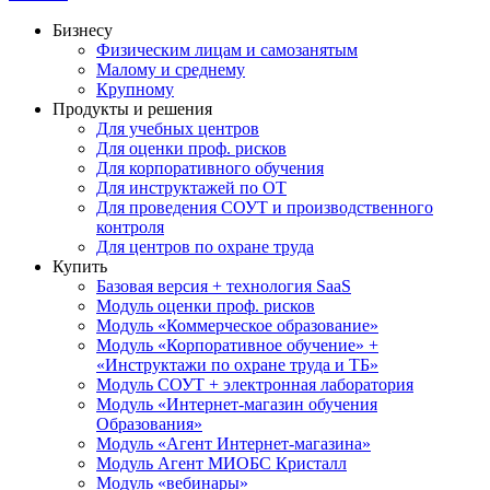
Бизнесу
Физическим лицам и самозанятым
Малому и среднему
Крупному
Продукты и решения
Для учебных центров
Для оценки проф. рисков
Для корпоративного обучения
Для инструктажей по ОТ
Для проведения СОУТ и производственного
контроля
Для центров по охране труда
Купить
Базовая версия + технология SaaS
Модуль оценки проф. рисков
Модуль «Коммерческое образование»
Модуль «Корпоративное обучение» +
«Инструктажи по охране труда и ТБ»
Модуль СОУТ + электронная лаборатория
Модуль «Интернет-магазин обучения
Образования»
Модуль «Агент Интернет-магазина»
Модуль Агент МИОБС Кристалл
Модуль «вебинары»